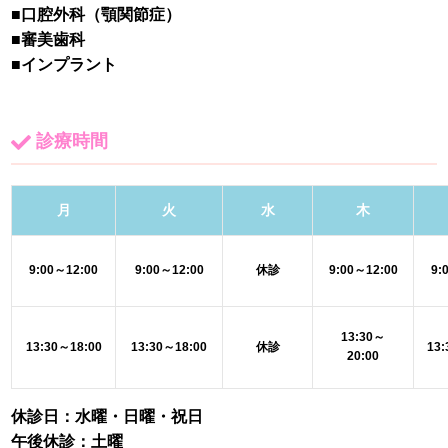
■口腔外科（顎関節症）
■審美歯科
■インプラント
診療時間
月
火
水
木
9:00～
12:00
9:00～
12:00
休診
9:00～
12:00
9:
13:30～
13:30～
18:00
13:30～
18:00
休診
13
20
:00
休診日：水曜・日曜・祝日
午後休診：土曜