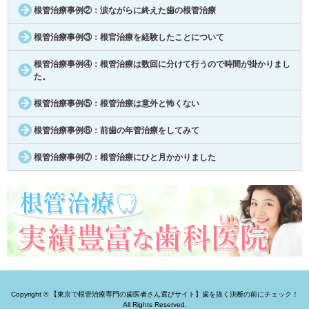
根管治療事例②：涙ながらに終えた歯の根管治療
根管治療事例③：根官治療を経験したことについて
根管治療事例④：根管治療は数回に分けて行うので時間が掛かりまし
た。
根管治療事例⑤：根管治療は意外と怖くない
根管治療事例⑥：前歯の年管治療をしてみて
根管治療事例⑦：根管治療にひと月かかりました
Copyright © 【東京で根管治療専門の歯医者さん選びサイト】歯を抜く決断の前にチェック！
All Rights Reserved.