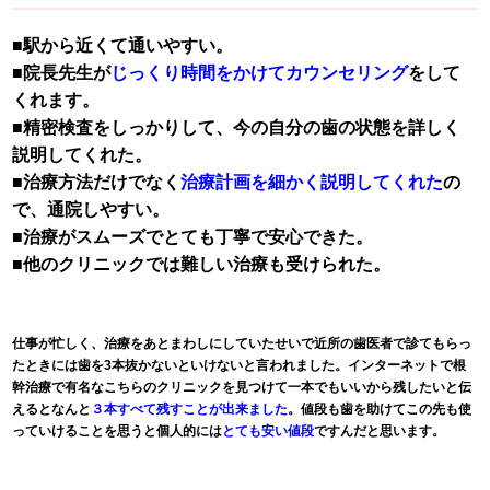
■
駅から近くて通いやすい。
■院長先生が
じっくり時間をかけてカウンセリング
をして
くれます。
■精密検査をしっかりして、今の自分の歯の状態を詳しく
説明してくれた。
■治療方法だけでなく
治療計画を細かく説明してくれた
の
で、通院しやすい。
■治療がスムーズでとても丁寧で安心できた。
■他のクリニックでは難しい治療も受けられた。
仕事が忙しく、治療をあとまわしにしていたせいで近所の歯医者で診てもらっ
たときには歯を3本抜かないといけないと言われました。インターネットで根
幹治療で有名なこちらのクリニックを見つけて一本でもいいから残したいと伝
えるとなんと
３本すべて残すことが出来ました
。値段も歯を助けてこの先も使
っていけることを思うと個人的には
とても安い値段
ですんだと思います。